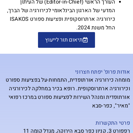
העורך הראשי (Editor-in-Chief) של העיתון
המדעי של הארגון הבינלאומי לכירורגיה של הברך,
כירורגיה ארתרוסקופית ופציעות ספורט ISAKOS
החל משנת 2024.
תיאום תור לייעוץ
אודות פרופ' יפתח חצרוני
מומחה כירורגיה אורתופדית, התמחות-על בפציעות ספורט
וכירורגיה ארתרוסקופית. רופא בכיר במחלקה לכירורגיה
אורתופדית ומנהל השירות לפציעות ספורט במרכז רפואי
"מאיר", כפר-סבא
פרטי התקשרות
רפפורט 3, קניון כפר סבא הירוקה, מגדל קומה 11